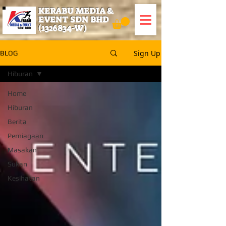
KERABU MEDIA &
EVENT SDN BHD
(1326834
-W)
Sign Up
BLOG
Hiburan
Home
Hiburan
Berita
Perniagaan
Masakan
Sukan
Kesihatan