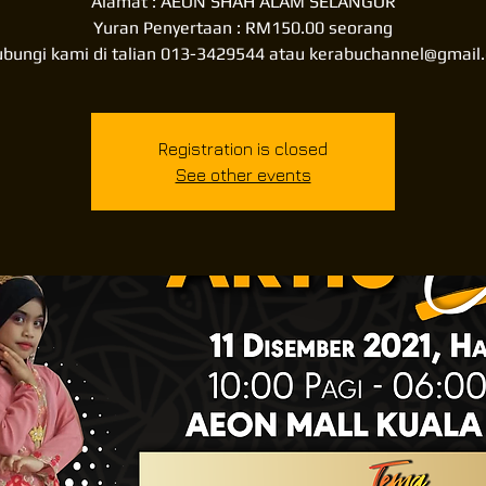
Alamat : AEON SHAH ALAM SELANGOR
Yuran Penyertaan : RM150.00 seorang
ubungi kami di talian 013-3429544 atau kerabuchannel@gmail
Registration is closed
See other events