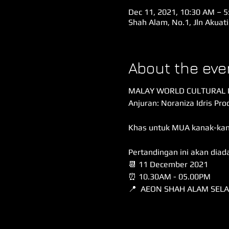
Dec 11, 2021, 10:30 AM – 
Shah Alam, No.1, Jln Akuat
About the eve
MALAY WORLD CULTURAL 
Anjuran: Noraniza Idris Pr
Khas untuk MUA kanak-kana
Pertandingan ini akan diad
📆 11 December 2021
⏰ 10.30AM - 05.00PM
📍 AEON SHAH ALAM SEL
Yuran Penyertaan:
💵: RM150