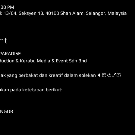
5:30 PM
ik 13/64, Seksyen 13, 40100 Shah Alam, Selangor, Malaysia
nt
PARADISE
oduction & Kerabu Media & Event Sdn Bhd
k yang berbakat dan kreatif dalam solekan 👩🏻‍🎨💅🏻
akan pada ketetapan berikut:
ANGOR