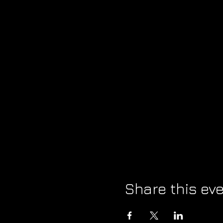
📌 100 PENYERTAAN TERA
📌 YURAN PENDAFTARAN 
📌 TERMASUK MAKAN MIN
📌 20 PESERTA AKAN TER
WHO WILL BE THE NEXT T
KATEGORI HADIAH:
🥇RM1000
🥈RM500
🥉RM300
Share this ev
KATEGORI PENERIMA ANU
🎗RM100 + Hamper